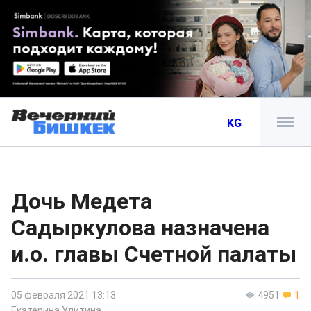
KG
Дочь Медета
Садыркулова назначена
и.о. главы Счетной палаты
05 февраля 2021 13:13
4951
1
Екатерина Улитина