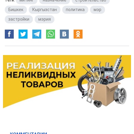
Теги:
митинг
,
назначение
,
строительство
,
Бишкек
,
Кыргызстан
,
политика
,
мэр
,
застройки
,
мэрия