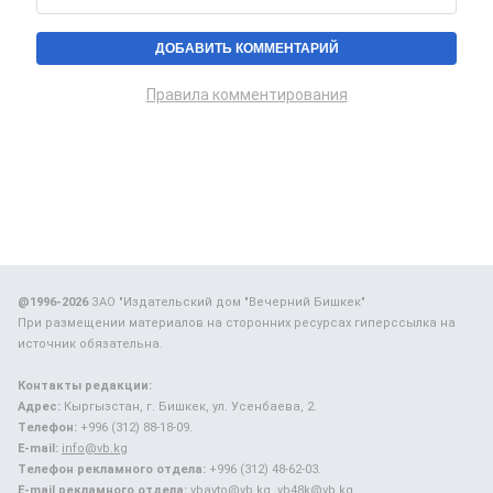
Правила комментирования
@1996-2026
ЗАО "Издательский дом "Вечерний Бишкек"
При размещении материалов на сторонних ресурсах гиперссылка на
источник обязательна.
Контакты редакции:
Адрес:
Кыргызстан, г. Бишкек, ул. Усенбаева, 2.
Телефон:
+996 (312) 88-18-09.
E-mail:
info@vb.kg
Телефон рекламного отдела:
+996 (312) 48-62-03.
E-mail рекламного отдела:
vbavto@vb.kg, vb48k@vb.kg