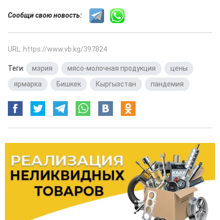
Сообщи свою новость:
URL: https://www.vb.kg/397824
Теги:
мэрия
,
мясо-молочная продукция
,
цены
,
ярмарка
,
Бишкек
,
Кыргызстан
,
пандемия