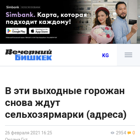
KG
В эти выходные горожан
снова ждут
сельхозярмарки (адреса)
26 февраля 2021 16:25
2954
0
Оксана Гут