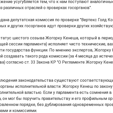
ожение усугубляется тем, что к нам поступают аналогичны
з различных отраслей о проверках госорганов".
дана депутатская комиссия по проверке "Вертекс Голд Ком
ых и других госорганов идут проверки других хозяйству
статус шестого созыва Жогорку Кенеша, который в перио
щей сессии парламента) исполняет чисто технические, в
ти государства функции. По мнению экспертов, Жогорку
й создавать такого рода комиссии (за 4 месяца до истече
а) согласно ст. 33 Закона КР "О Регламенте Жогорку Ке
блюдения законодательства существуют соответствующ
органы исполнительной власти. Жогорку Кенеш по закон
олнительной властью. Если у парламента есть сомнения 
, он мог бы поручить правительству и его профильным о
новленном порядке, без дублирования одновременных про
нами и комиссиями.