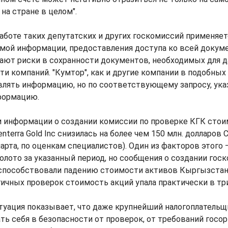
 на стране в целом".
работе таких депутатских и других госкомиссий применяет
имой информации, предоставления доступа ко всей докум
кают риски в сохранности документов, необходимых для 
и компаний. "Кумтор", как и другие компании в подобных 
влять информацию, но по соответствующему запросу, ук
формацию.
и информации о создании комиссии по проверке КГК стои
terra Gold Inc снизилась на более чем 150 млн. долларов 
марта, по оценкам специалистов). Один из факторов этого 
олото за указанный период, но сообщения о создании гос
способствовали падению стоимости активов Кыргызстана.
гичных проверок стоимость акций упала практически в три
туация показывает, что даже крупнейший налогоплательщ
ь себя в безопасности от проверок, от требований госорг