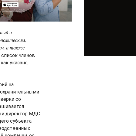
лный и
ономическим,
ам, а также
н список членов
как указано,
рий на
оохранительными
оверки со
рашивается
ный директор МДС
щего субъекта
зводственных
ой компании, ее