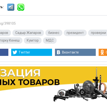
сть:
.kg/398105
паров
,
Садыр Жапаров
,
бизнес
,
президент
,
проверки
горку Кенеш
,
Кумтор
,
МДС
Twitter
Вконтакте