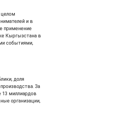
 целом
нимателей и в
ое применение
ке Кыргызстана в
ми событиями,
лики, доля
производства. За
е 13 миллиардов
ные организации,