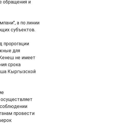
е обращения и
пани", а по линии
ющих субъектов.
д пророгации
ажные для
 Кенеш не имеет
ния срока
неша Кыргызской
ие
у осуществляет
в соблюдении
рганам провести
верок