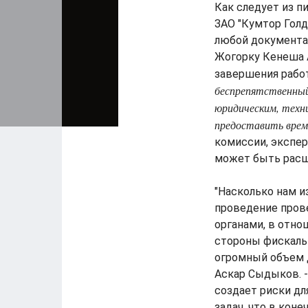
Как следует из п
ЗАО "Кумтор Голд
любой документац
Жогорку Кенеша А
завершения раб
беспрепятственный
юридическим, техн
предоставить врем
комиссии, экспер
может быть расш
"Насколько нам и
проведение пров
органами, в отно
стороны фискальн
огромный объем д
Аскар Сыдыков. -
создает риски д
задач, что в кон