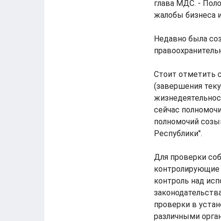
глава МДС. - Пол
жалобы бизнеса и
Недавно была соз
правоохранительн
Стоит отметить 
(завершения теку
жизнедеятельнос
сейчас полномочи
полномочий созыв
Республики".
Для проверки со
контролирующие 
контроль над исп
законодательства
проверки в уста
различными орга