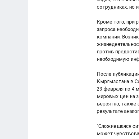
сотрудниках, но и
Кроме того, при 
запроса необход
компании. Возни
жизнедеятельност
против предоста
необходимую ин
После публикаци
Кыргызстана в Cen
23 февраля по 4 
мировых цен на з
вероятно, также 
результате анало
"Сложившаяся си
может чувствоват