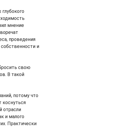
 глубокого
обходимость
зил мнение
иворечат
еса, проведения
 собственности и
 бросить свою
ов. В такой
аний, потому что
т коснуться
й отрасли
ак и малого
гих. Практически