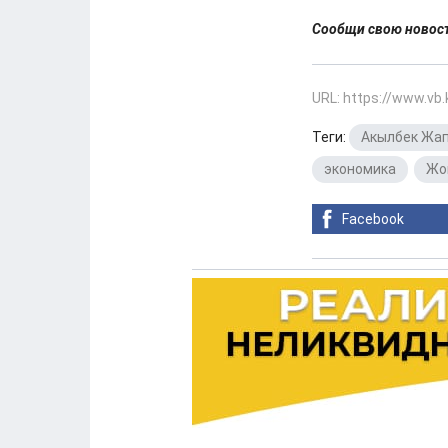
Сообщи свою ново
URL: https://www.vb
Теги:
Акылбек Жа
экономика
,
Жо
Facebook