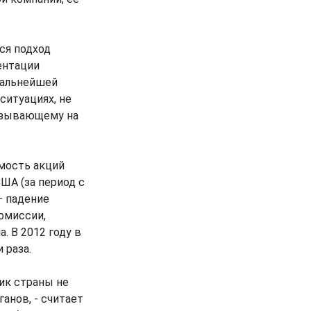
ся подход
ентации
дальнейшей
ситуациях, не
азывающему на
мость акций
США (за период с
– падение
комиссии,
 В 2012 году в
 раза.
ик страны не
анов, - считает