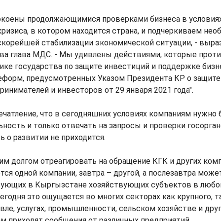
окоены продолжающимися проверками бизнеса в условиях
ризиса, в котором находится страна, и подчеркиваем не
скорейшей стабилизации экономической ситуации, - выра
ва глава МДС. - Мы удивлены действиями, которые прот
ике государства по защите инвестиций и поддержке бизн
еформ, предусмотренных Указом Президента КР о защите
инимателей и инвесторов от 29 января 2021 года".
чатление, что в сегодняшних условиях компаниям нужно
ность и только отвечать на запросы и проверки госорган
ь о развитии не приходится.
м долгом отреагировать на обращение КГК и других комп
ется одной компании, завтра – другой, а послезавтра може
вующих в Кыргызстане хозяйствующих субъектов в любо
егодня это ощущается во многих секторах как крупного, т
овле, услугах, промышленности, сельском хозяйстве и дру
м приходят сообщения от различных предприятий.