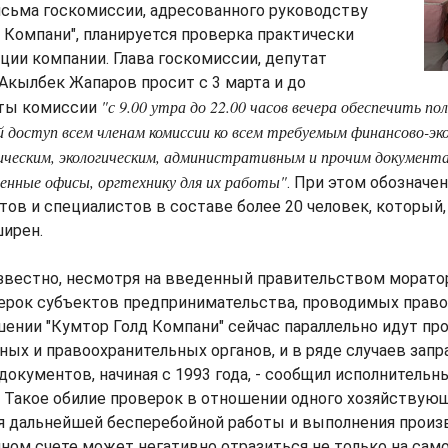
исьма госкомиссии, адресованного руководству
 Компани", планируется проверка практически
ии компании. Глава госкомиссии, депутат
кылбек Жапаров просит с 3 марта и до
"с 9.00 утра до 22.00 часов вечера обеспечить по
оты комиссии
 доступ всем членам комиссии ко всем требуемым финансово-эк
ическим, экологическим, административным и прочим документ
енные офисы, оргтехнику для их работы"
. При этом обозначе
тов и специалистов в составе более 20 человек, который, 
ирен.
звестно, несмотря на введенный правительством морато
ерок субъектов предпринимательства, проводимых прав
шении "Кумтор Голд Компани" сейчас параллельно идут пр
ых и правоохранительных органов, и в ряде случаев зап
окументов, начиная с 1993 года, - сообщил исполнитель
 Такое обилие проверок в отношении одного хозяйствую
ля дальнейшей бесперебойной работы и выполнения прои
ечном счете может негативно отразиться не только на сам