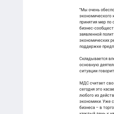
"Мы очень обесп
экономического к
принятия мер по 
бизнес-сообщест
заявленной полит
экономических р
поддержке предпр
Складывается впе
основную деятель
ситуации говорит
МДС считает свои
сегодня это каса
любого из дейст
экономики. Уже с
бизнеса – в торг
каждый день к на