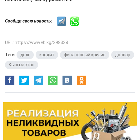
Сообщи свою новость:
URL: https://www.vb.kg/398338
Теги:
долг
,
кредит
,
финансовый кризис
,
доллар
,
Кыргызстан