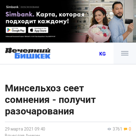
KG
Минсельхоз сеет
сомнения - получит
разочарования
29 марта 2021 09:40
3761
0
Вячеслав Аникин