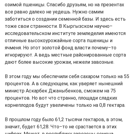
озимой пшеницы. Спасибо друзьям, но на презентах
все равно далеко не уедешь. Нужно самим
заботиться о создании семенной базы. И здесь есть
тоже свои странности. В Кыргызском научно–
исследовательском институте земледелия имеются
отличные высокоурожайные сорта пшеницы и
ячменя. Но этот золотой фонд власти почему–то
игнорируют. А ведь местные районированные сорта
дают более высокие урожаи, нежели завозные.
В этом году мы обеспечили себя сахаром только на 55
процентов. А в следующем, как уверяет нынешний
министр Аскарбек Джаныбенков, сможем на 75
процентов. Но вот что странно, площади сладких
корнеплодов будут увеличены только на 0,8 гектара.
В прошлом году было 61,2 тысячи гектаров, в этом,
значит, будет 61,28. Что–то не срастается в этих
цифрах. Может, в республику завезены семена