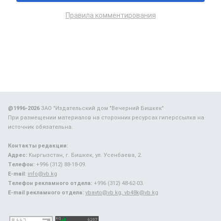
Правила комментирования
@1996-2026
ЗАО "Издательский дом "Вечерний Бишкек"
При размещении материалов на сторонних ресурсах гиперссылка на
источник обязательна.
Контакты редакции:
Адрес:
Кыргызстан, г. Бишкек, ул. Усенбаева, 2.
Телефон:
+996 (312) 88-18-09.
E-mail:
info@vb.kg
Телефон рекламного отдела:
+996 (312) 48-62-03.
E-mail рекламного отдела:
vbavto@vb.kg, vb48k@vb.kg