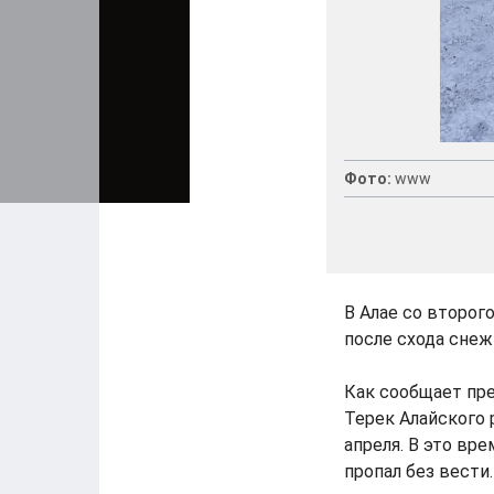
Фото:
www
В Алае со второг
после схода снеж
Как сообщает пре
Терек Алайского 
апреля. В это вре
пропал без вести.