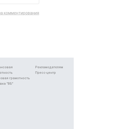
ла комментирования
ансовая
Рекламодателям
отность
Пресс-центр
овая грамотность
вка "ВБ"