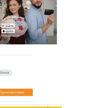
ебенок
,
Одноклассники