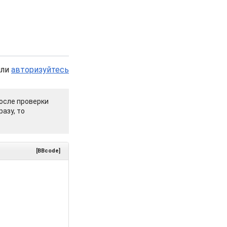
или
авторизуйтесь
осле проверки
азу, то
[BBcode]