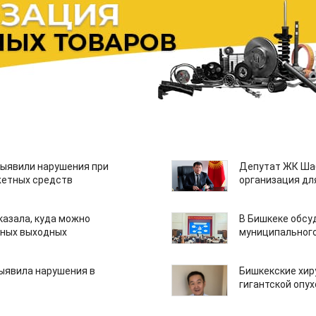
ыявили нарушения при
Депутат ЖК Шаб
етных средств
организация дл
казала, куда можно
В Бишкеке обсу
нных выходных
муниципального
ыявила нарушения в
Бишкекские хир
гигантской опу