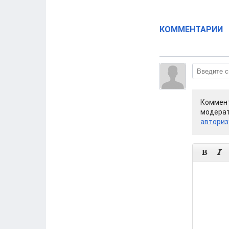
КОММЕНТАРИИ
Коммент
модерат
авториз

