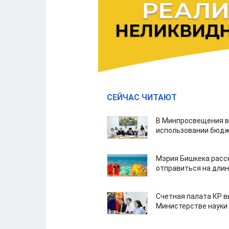
СЕЙЧАС ЧИТАЮТ
В Минпросвещения в
использовании бюдж
Мэрия Бишкека расс
отправиться на дли
Счетная палата КР в
Министерстве науки