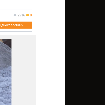
2916
0
Одноклассники