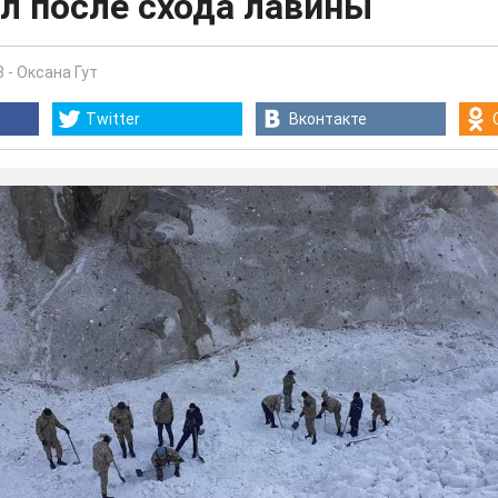
л после схода лавины
8
-
Оксана Гут
Twitter
Вконтакте