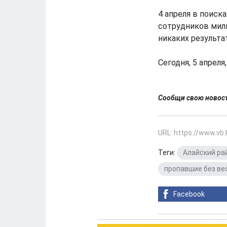
4 апреля в поиск
сотрудников мили
никаких результа
Сегодня, 5 апрел
Сообщи свою ново
URL: https://www.vb
Теги:
Алайский ра
пропавшие без ве
Facebook