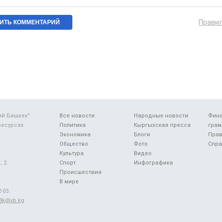
Прави
ий Бишкек"
Все новости
Народные новости
Фин
ресурсах
Политика
Кыргызская пресса
грам
Экономика
Блоги
Прав
Общество
Фото
Спра
Культура
Видео
 2.
Спорт
Инфографика
Происшествия
В мире
-03.
48k@vb.kg