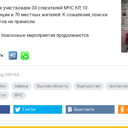
ах участвовали 30 спасателей МЧС КР, 10
ции и 70 местных жителей. К сожаления, поиски
тов не принесли.
я, поисковые мероприятия продолжаются.
сть:
.kg/399194
йон
,
лавина
,
Ошская область
,
Кыргызстан
,
пропал р
сти
,
МЧС
Twitter
Вконтакте