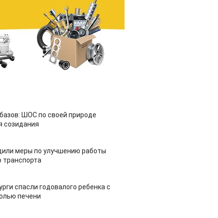
азов: ШОС по своей природе
я созидания
дили меры по улучшению работы
 транспорта
урги спасли годовалого ребенка с
холью печени