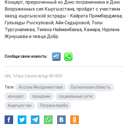
Концерт, приуроченный ко Дню пограничника и Дню
Вооруженных сил Кыргызстана, пройдет с участием
звезд кыргызской эстрады - Кайрата Примбердиева,
Гульзады Рыскуловой, Айи Садыровой, Толы
Турсуналиева, Тилека Найманбаева, Камира, Нурлана
Жунушева и певца Добр.
Сообщи свою новость:
URL: https://www.vb.kg/401609
Теги:
Ассоль Молдокматова
,
Баткенская область
,
концерт
,
праздник
,
социальные сети
,
Кыргызстан
,
Погранслужба