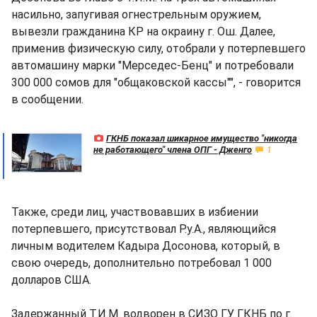
насильно, запугивая огнестрельным оружием,
вывезли гражданина КР на окраину г. Ош. Далее,
применив физическую силу, отобрали у потерпевшего
автомашину марки "Мерседес-Бенц" и потребовали
300 000 сомов для "общаковской кассы"", - говорится
в сообщении.
ГКНБ показал шикарное имущество "никогда
не работающего" члена ОПГ - Дженго
1
Также, среди лиц, участвовавших в избиении
потерпевшего, присутствовал Р.у.А., являющийся
личным водителем Кадыра Досонова, который, в
свою очередь, дополнительно потребовал 1 000
долларов США.
Задержанный Т.И.М. водворен в СИЗО ГУ ГКНБ по г.