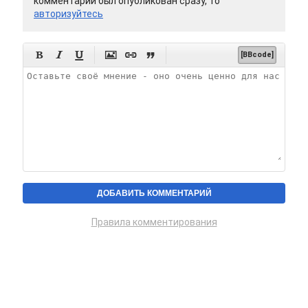
комментарий был опубликован сразу, то
авторизуйтесь






[BBcode]
Правила комментирования