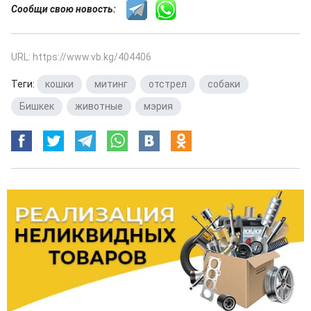
Сообщи свою новость:
URL: https://www.vb.kg/404406
Теги:
кошки
,
митинг
,
отстрел
,
собаки
,
Бишкек
,
животные
,
мэрия