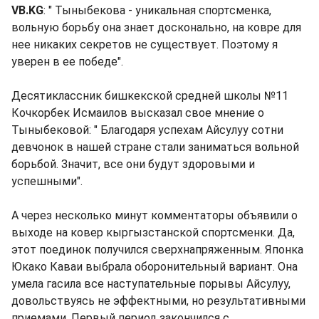
VB.KG
: " Тыныбекова - уникальная спортсменка,
вольную борьбу она знает досконально, на ковре для
нее никаких секретов не существует. Поэтому я
уверен в ее победе".
Десятиклассник бишкекской средней школы №11
Кочкорбек Исмаилов высказал свое мнение о
Тыныбековой: " Благодаря успехам Айсулуу сотни
девчонок в нашей стране стали заниматься вольной
борьбой. Значит, все они будут здоровыми и
успешными".
А через несколько минут комментаторы объявили о
выходе на ковер кыргызстанской спортсменки. Да,
этот поединок получился сверхнапряженным. Японка
Юкако Каваи выбрала оборонительный вариант. Она
умела гасила все наступательные порывы Айсулуу,
довольствуясь не эффектными, но результативными
приемами. Первый период закончился с