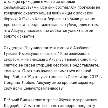
столицы приходили вместе со своими
семьями,друзьями. Все они составляли прогнозы на
грядущую схватку нашей любимицы с японской
борчихой Юкако Каваи. Вернее, это были даже не
прогнозы. а твердо высказанные убеждения в том,
что Айсулуу несомненно добьется успеха в этой
золотой схватке.
Студентка Госуниверситета имени И.Арабаева
Гульзат Имракунова сказала: " Я не занимаюсь
спортом, и не знакома с Айсулуу Тыныбековой, но
считаю ее своей старшей сестрой. Представляете,
только в 17 лет она начала заниматься вольной
борьбой, а в 19 уже участвовала в Олимпиаде-2012 в
Лондоне. Люблю Айсуллу за ее крепкий характер,
силу воли, целеустремленность".
Рабочий Бишкекского троллейбусного управления
Кадырбек Исматов так ответил корреспонденту