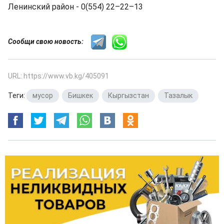
Ленинский район - 0(554) 22–22–13
Сообщи свою новость:
URL: https://www.vb.kg/405091
Теги:
мусор
,
Бишкек
,
Кыргызстан
,
Тазалык