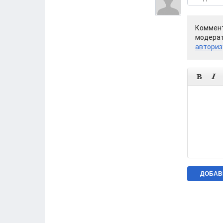
Коммент
модерат
авториз

