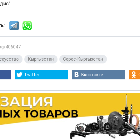
дис".
сть:
.kg/406047
скусство
,
Кыргызстан
,
Сорос-Кыргызстан
Twitter
Вконтакте