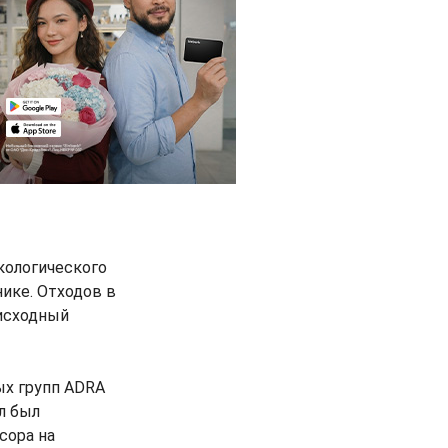
кологического
нике. Отходов в
 исходный
ых групп ADRA
л был
сора на