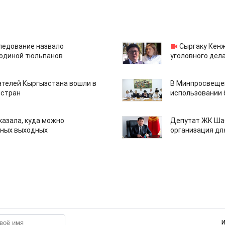
едование назвало
Сыргаку Кен
одиной тюльпанов
уголовного дела
ателей Кыргызстана вошли в
В Минпросвещен
 стран
использовании
казала, куда можно
Депутат ЖК Шаб
нных выходных
организация дл