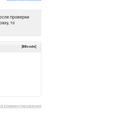
осле проверки
азу, то
[BBcode]
ла комментирования