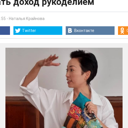
ать доход рукоделием
:55
-
Наталья Крайнова
Twitter
Вконтакте