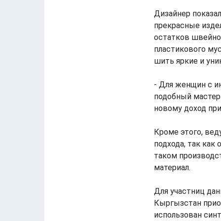
Дизайнер показа
прекрасные издели
остатков швейног
пластикового мус
шить яркие и уни
- Для женщин с и
подобный мастер
новому доход при
Кроме этого, вед
подхода, так как
таком производст
материал.
Для участниц дан
Кыргызстан прио
использован синт