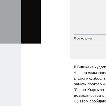
Фото:
www
В Бишкеке художн
Чолпон Аламанова
глухих и слабос
рамках программ
"Сорос-Кыргызста
возможностей гл
Об этом сообщаю