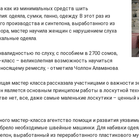
ла как из минимальных средств шить
я: одеяла, сумки, панно, одежду. В этот раз из
о производства и синтепона, выработанного из
ора, мастер научила женщин с нарушением слуха
кальные одеяла.
нвалидностью по слуху, с пособием в 2700 сомов,
-класс – великолепная возможность научиться
носящему ремеслу, - отметила Чолпон Аламанова.
ущая мастер класса рассказала участницами о важности э
 он является основным принципом работы в лоскутной тех
ве нет, все, даже самые маленькие лоскутики – ценный
ного мастер-класса агентство помощи и развития уязвим
брело необходимые швейные машинки. Для набивки одея
епон, выработанный из переработанного пластикового му