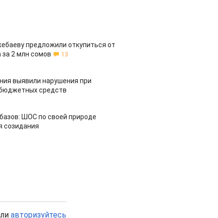
жебаеву предложили откупиться от
 за 2 млн сомов
13
ия выявили нарушения при
 бюджетных средств
азов: ШОС по своей природе
я созидания
или
авторизуйтесь