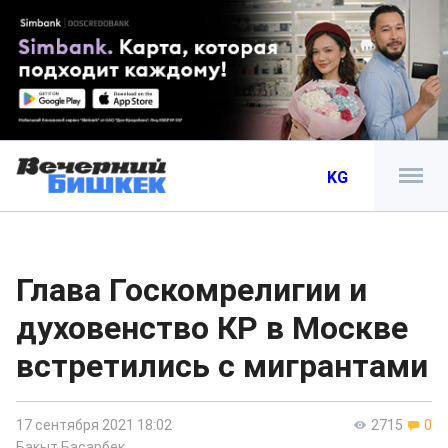
KG
Глава Госкомрелигии и
духовенство КР в Москве
встретились с мигрантами
17 сентября 2021 18:02
2715
0
Бакыт Басарбек