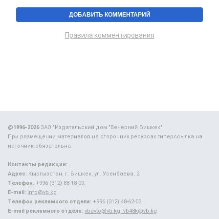
Правила комментирования
@1996-2026
ЗАО "Издательский дом "Вечерний Бишкек"
При размещении материалов на сторонних ресурсах гиперссылка на
источник обязательна.
Контакты редакции:
Адрес:
Кыргызстан, г. Бишкек, ул. Усенбаева, 2.
Телефон:
+996 (312) 88-18-09.
E-mail:
info@vb.kg
Телефон рекламного отдела:
+996 (312) 48-62-03.
E-mail рекламного отдела:
vbavto@vb.kg, vb48k@vb.kg