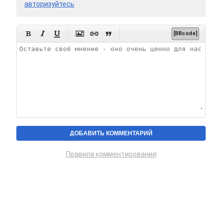
авторизуйтесь






[BBcode]
Правила комментирования