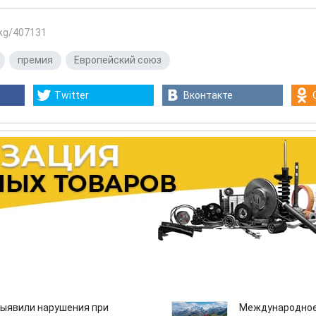
.kg/407131
,
премия
,
Европейский союз
Twitter
Вконтакте
ыявили нарушения при
Международное