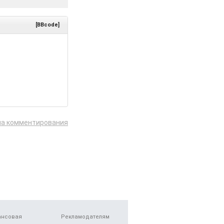
[BBcode]
ла комментирования
ансовая
Рекламодателям