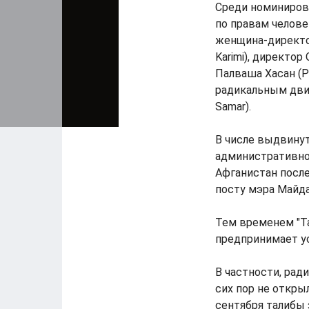
Среди номиниров
по правам человек
женщина-директо
Karimi), директо
Палваша Хасан (P
радикальным дви
Samar).
В числе выдвинут
административног
Афганистан после 
посту мэра Майда
Тем временем "Та
предпринимает ус
В частности, ра
сих пор не откры
сентября талибы