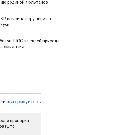
зию родиной тюльпанов
 КР выявила нарушения в
ауки
азов: ШОС по своей природе
я созидания
или
авторизуйтесь
осле проверки
азу, то