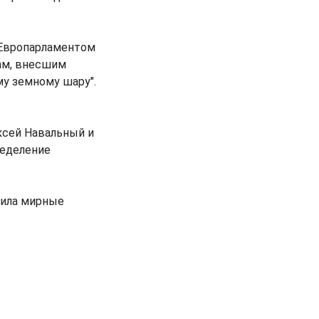
 Европарламентом
цам, внесшим
му земному шару".
ксей Навальный и
ределение
дила мирные