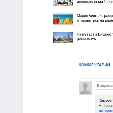
использовании бюдж
Мэрия Бишкека расс
отправиться на дли
На въезде в Бишкек 
доминанта
КОММЕНТАРИИ
Коммент
модерат
авториз