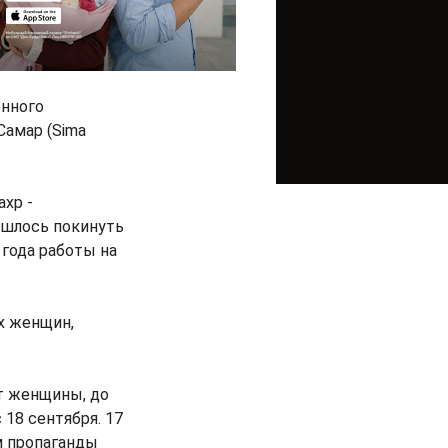
енного
Самар (Sima
хр -
ишлось покинуть
 года работы на
х женщин,
т женщины, до
 18 сентября. 17
м пропаганды