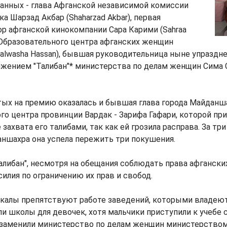
анных - глава Афганской независимой комиссии
а Шарзад Акбар (Shaharzad Akbar), первая
р афганской кинокомпании Сара Карими (Sahraa
р Образовательного центра афганских женщин
alwasha Hassan), бывшая руководительница ныне упраздн
жением "Талибан"* министерства по делам женщин Сима 
ых на премию оказалась и бывшая глава города Майданша
о центра провинции Вардак - Зарифа Гафари, которой пр
захвата его талибами, так как ей грозила расправа. За три
ншахра она успела пережить три покушения.
либан", несмотря на обещания соблюдать права афгански
илия по ограничению их прав и свобод.
дикалы препятствуют работе заведений, которыми владею
ли школы для девочек, хотя мальчики приступили к учебе с
 заменили министерство по делам женщин министерство