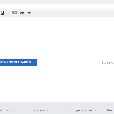




Прави
ий Бишкек"
Все новости
Народные новости
Фин