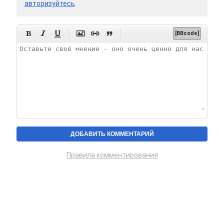
авторизуйтесь






[BBcode]
Правила комментирования