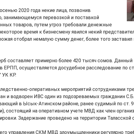
 осенью 2020 года некие лица, позвонив
, занимающемуся перевозкой и поставкой
нных товаров, путем угроз требовали денежные
некоторое время к бизнесмену явился некий представите
рожая отобрал немалую сумму денег, более того заставил
рб составляет примерно более 420 тысяч сомов. Данный
в ЕРПП, осуществляется досудебное расследование по ста
 УК КР.
 следственно-оперативных мероприятий сотрудниками тре
 и водворен ИВС один из подозреваемых гражданин С.Б.
вающий в Ысык-Атинском районе, ранее судимый по ст. 9
), состоящий на оперативном учете МВД как член органи
ировки. Задержание проведено на территории Таласской о
его управления СКМ МВД злоумышленники регулярно треб