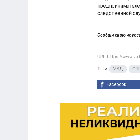
предпринимателей
следственной слу
Сообщи свою ново
URL: https://www.vb
Теги:
МВД
,
ОП
Facebook