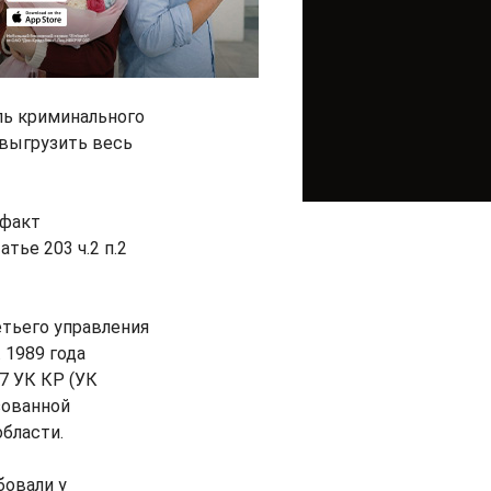
ль криминального
 выгрузить весь
 факт
тье 203 ч.2 п.2
тьего управления
 1989 года
7 УК КР (УК
зованной
бласти.
овали у