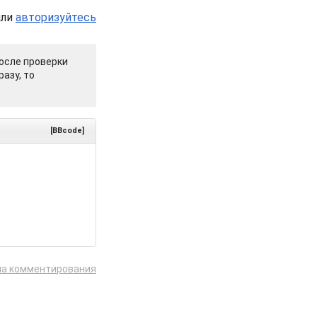
или
авторизуйтесь
осле проверки
азу, то
[BBcode]
ла комментирования