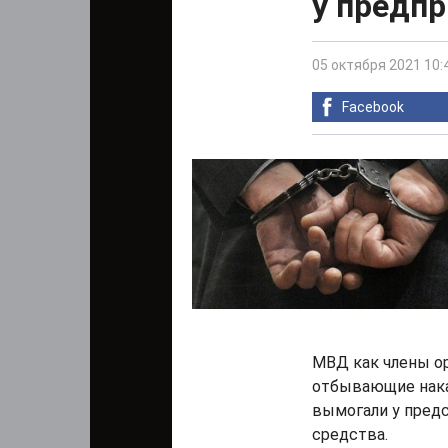
у предп
05 октября 2021 10:
Facebook
МВД как члены ор
отбывающие нака
вымогали у пред
средства.