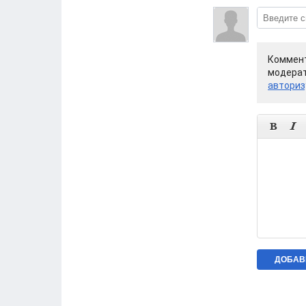
Коммент
модерат
авториз

