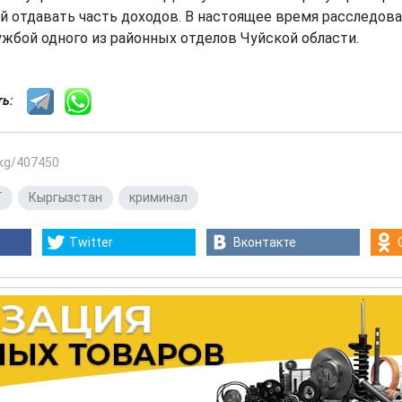
 отдавать часть доходов. В настоящее время расследов
жбой одного из районных отделов Чуйской области.
сть:
.kg/407450
Г
,
Кыргызстан
,
криминал
Twitter
Вконтакте