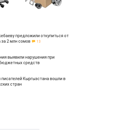
жебаеву предложили откупиться от
 за 2 млн сомов
13
ия выявили нарушения при
 бюджетных средств
 писателей Кыргызстана вошли в
ских стран