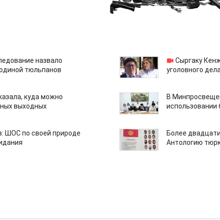
едование назвало
Сыргаку Кен
одиной тюльпанов
уголовного дела
казала, куда можно
В Минпросвещен
нных выходных
использовании
: ШОС по своей природе
Более двадцати
зидания
Антологию тюрк