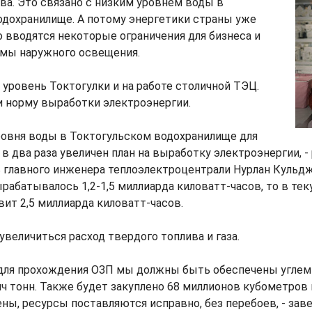
ва. Это связано с низким уровнем воды в
одохранилище. А потому энергетики страны уже
то вводятся некоторые ограничения для бизнеса и
емы наружного освещения.
 уровень Токтогулки и на работе столичной ТЭЦ.
и норму выработки электроэнергии.
уровня воды в Токтогульском водохранилище для
 два раза увеличен план на выработку электроэнергии, -
 главного инженера теплоэлектроцентрали Нурлан Кульджи
абатывалось 1,2-1,5 миллиарда киловатт-часов, то в те
вит 2,5 миллиарда киловатт-часов.
увеличиться расход твердого топлива и газа.
д для прохождения ОЗП мы должны быть обеспечены углем
ч тонн. Также будет закуплено 68 миллионов кубометров г
ны, ресурсы поставляются исправно, без перебоев, - зав