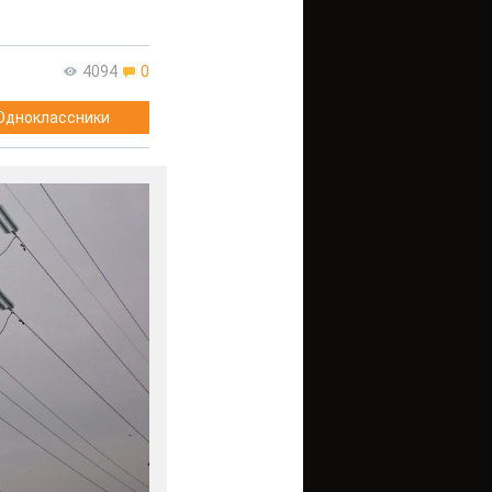
4094
0
Одноклассники