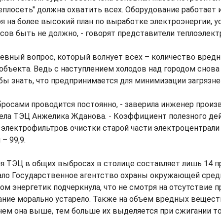
плосеть" должна охватить всех. Оборудование работает 
я на более высокий план по выработке электроэнергии, 
ссов быть не должно, - говорят представители теплоэлект
невный вопрос, который волнует всех – количество вред
объекта. Ведь с наступлением холодов над городом снова
бы знать, что предпринимается для минимизации загряз
бросами проводится постоянно, - заверила инженер произ
дела ТЭЦ Анжелика Жданова. - Коэффициент полезного де
 электрофильтров очистки старой части электроцентрали
– 99,9.
ля ТЭЦ в общих выбросах в столице составляет лишь 14 п
ало Государственное агентство охраны окружающей сред
том энергетик подчеркнула, что не смотря на отсутствие
ание морально устарело. Также на объем вредных вещест
 чем она выше, тем больше их выделяется при сжигании то