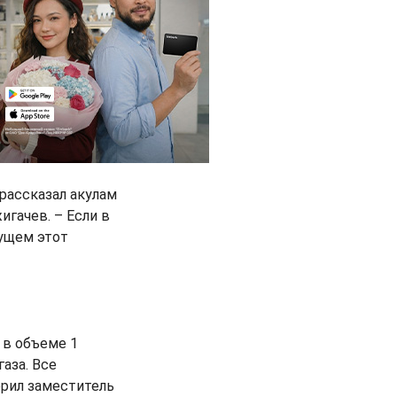
 рассказал акулам
гачев. – Если в
кущем этот
 в объеме 1
аза. Все
ерил заместитель