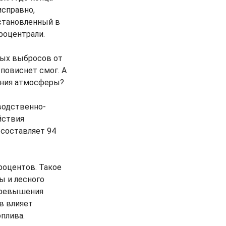
исправно,
установленный в
роцентрали.
ных выбросов от
 повиснет смог. А
нения атмосферы?
водственно-
йствия
 составляет 94
роцентов. Такое
ы и лесного
 превышения
в влияет
плива.