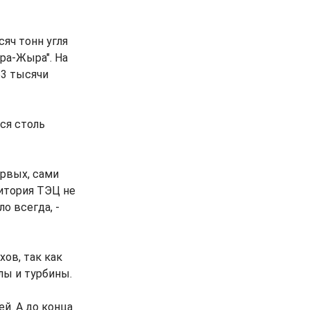
яч тонн угля
ара-Жыра". На
53 тысячи
ся столь
ервых, сами
ритория ТЭЦ не
о всегда, -
ов, так как
лы и турбины.
й. А до конца