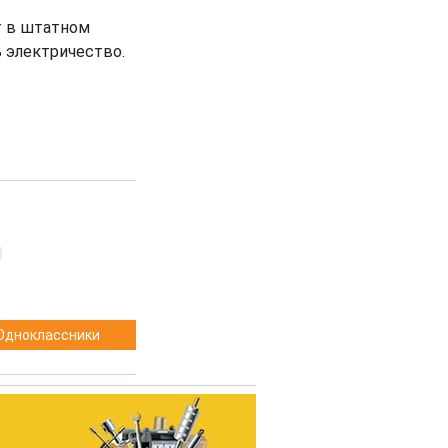
т в штатном
 электричество.
,
Одноклассники