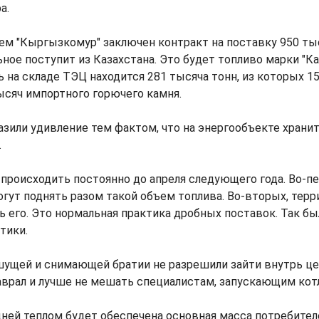
а.
ем "Кыргызкомур" заключен контракт на поставку 950 тыс
ьное поступит из Казахстана. Это будет топливо марки "К
 на складе ТЭЦ находится 281 тысяча тонн, из которых 1
ысяч импортного горючего камня.
или удивление тем фактом, что на энергообъекте хранит
.
 происходить постоянно до апреля следующего года. Во-п
гут поднять разом такой объем топлива. Во-вторых, тер
ь его. Это нормальная практика дробных поставок. Так был
тики.
ущей и снимающей братии не разрешили зайти внутрь цех
аврал и лучше не мешать специалистам, запускающим кот
 дней теплом будет обеспечена основная масса потребителе