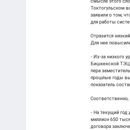
смысле этого сло
Токтогульском в
заявили о том, ч
для работы сист
Отразится низкий
Для нее повысил
- Из-за низкого 
Бишкекской ТЭЦ в
пера заместитель
прошлые годы выр
показатель соста
Соответственно, 
- На текущий го
миллион 650 тыся
договора заключе