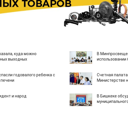
казала, куда можно
В Минпросвещен
нных выходных
использовании
спасли годовалого ребенка с
Счетная палата
 печени
Министерстве н
идент и народ
В Бишкеке обсу
муниципального