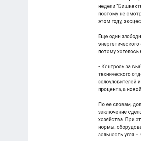
недели "Бишкекте
поэтому не смотр
этом году, эксце
Еще один злобод
энергетического 
потому хотелось 
- Контроль за вы
технического от
золоуловителей и
процента, а новой 
По ее словам, до
заключение сдел
хозяйства. При э
нормы, оборудов
зольность угля –