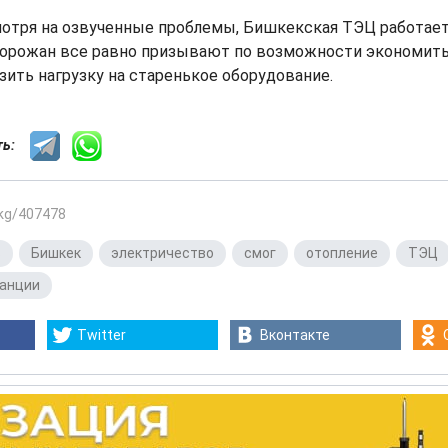
смотря на озвученные проблемы, Бишкекская ТЭЦ работае
горожан все равно призывают по возможности экономить
зить нагрузку на старенькое оборудование.
сть:
.kg/407478
ь
,
Бишкек
,
электричество
,
смог
,
отопление
,
ТЭЦ
танции
Twitter
Вконтакте