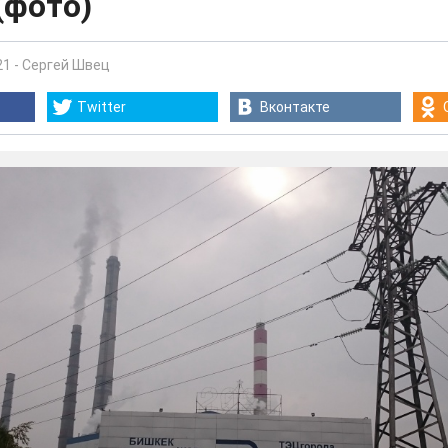
(фото)
21
-
Сергей Швец
Twitter
Вконтакте