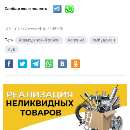
Сообщи свою новость:
URL: https://www.vb.kg/408325
Теги:
Аламудунский район
,
колонии
,
омбудсмен
,
суд