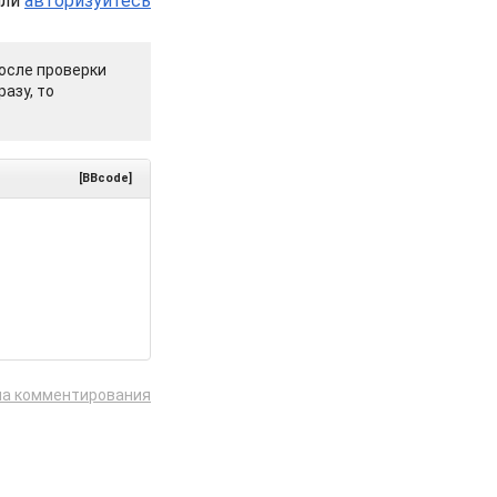
или
авторизуйтесь
осле проверки
азу, то
[BBcode]
ла комментирования