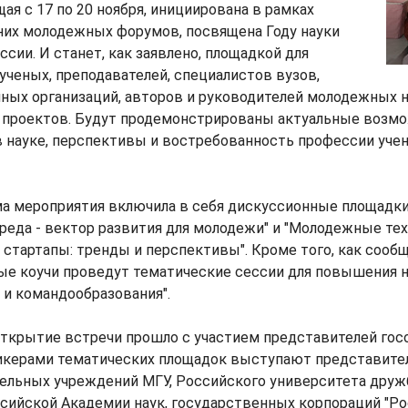
щая с 17 по 20 ноября, инициирована в рамках
них молодежных форумов, посвящена Году науки
ссии. И станет, как заявлено, площадкой для
ученых, преподавателей, специалистов вузов,
ных организаций, авторов и руководителей молодежных н
 проектов. Будут продемонстрированы актуальные возмо
 науке, перспективы и востребованность профессии учен
ма мероприятия включила в себя дискуссионные площадки
реда - вектор развития для молодежи" и "Молодежные те
 стартапы: тренды и перспективы". Кроме того, как сообщ
ые коучи проведут тематические сессии для повышения 
и командообразования".
ткрытие встречи прошло с участием представителей гос
икерами тематических площадок выступают представите
ельных учреждений МГУ, Российского университета друж
ссийской Академии наук, государственных корпораций "Рос