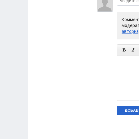
Коммент
модерат
авториз

