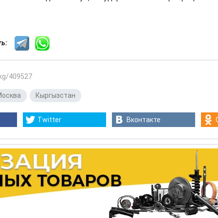
сть:
.kg/409527
Москва
,
Кыргызстан
Twitter
Вконтакте