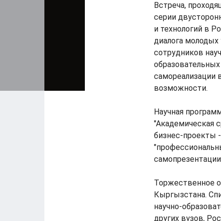
Встреча, проходя
серии двусторон
и технологий в Ро
диалога молодых 
сотрудников науч
образовательных
самореализации в
возможности.
Научная програм
"Академическая с
бизнес-проекты -
"профессиональн
самопрезентации 
Торжественное о
Кыргызстана. Сп
научно-образоват
других вузов, Ро