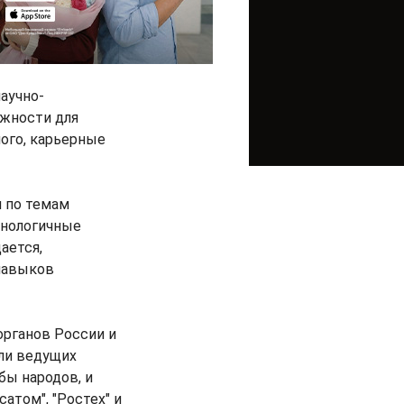
аучно-
жности для
ого, карьерные
 по темам
хнологичные
ается,
навыков
органов России и
ли ведущих
бы народов, и
атом", "Ростех" и