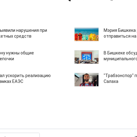
ыявили нарушения при
Мэрия Бишкека 
етных средств
отправиться на
ону нужны общие
В Бишкеке обсу
епочки
муниципального
ал ускорить реализацию
"Трабзонспор" 
рамках ЕАЭС
Салаха