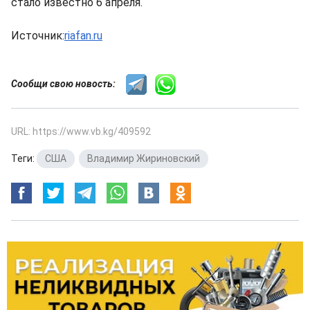
стало известно 6 апреля.
Источник:
riafan.ru
Сообщи свою новость:
URL: https://www.vb.kg/409592
Теги:
США
,
Владимир Жириновский