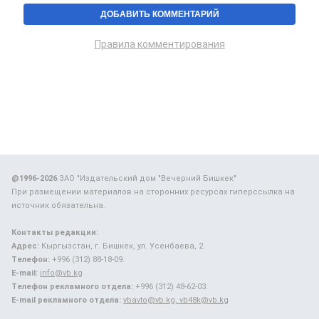
Правила комментирования
@1996-2026
ЗАО "Издательский дом "Вечерний Бишкек"
При размещении материалов на сторонних ресурсах гиперссылка на
источник обязательна.
Контакты редакции:
Адрес:
Кыргызстан, г. Бишкек, ул. Усенбаева, 2.
Телефон:
+996 (312) 88-18-09.
E-mail:
info@vb.kg
Телефон рекламного отдела:
+996 (312) 48-62-03.
E-mail рекламного отдела:
vbavto@vb.kg, vb48k@vb.kg