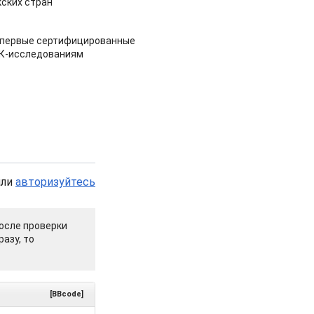
ских стран
 первые сертифицированные
НК-исследованиям
или
авторизуйтесь
осле проверки
азу, то
[BBcode]