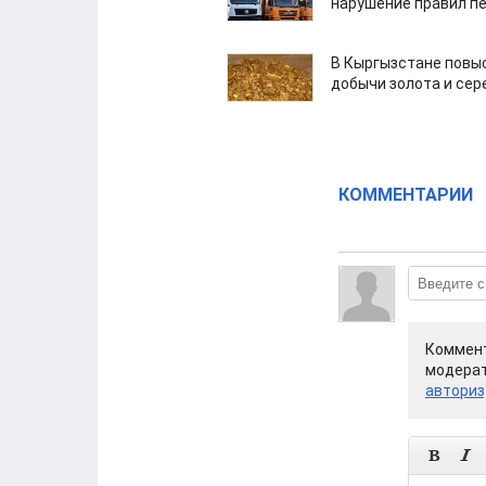
нарушение правил п
В Кыргызстане повыс
добычи золота и сер
КОММЕНТАРИИ
Коммент
модерат
авториз

