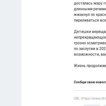
досталась мэру г
длинными речами,
жжахнул по красн
переливаться вс
Детишки верещали
непрекращающуюс
грозно осматрива
по заслугам в 20
возможности, ва
Жизнь продолжае
Сообщи свою ново
URL: https://www.vb