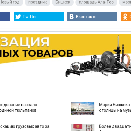
Новый год
,
праздник
,
Бишкек
,
площадь Ала-Тоо
,
мэр
Twitter
Вконтакте
едование назвало
Мэрия Бишкека 
одиной тюльпанов
столицы на муз
скацию грузовых авто за
Более двадцати