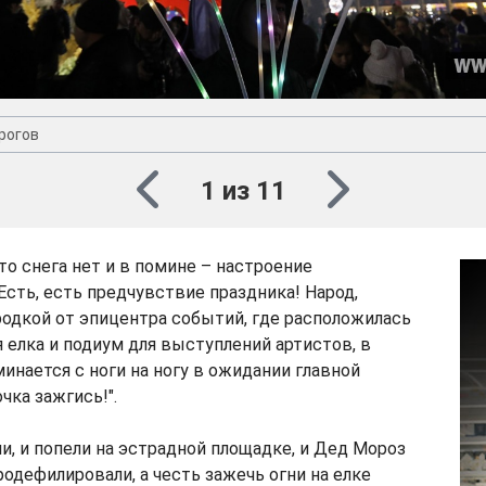
рогов
1 из 11
то снега нет и в помине – настроение
Есть, есть предчувствие праздника! Народ,
одкой от эпицентра событий, где расположилась
я елка и подиум для выступлений артистов, в
инается с ноги на ногу в ожидании главной
чка зажгись!".
и, и попели на эстрадной площадке, и Дед Мороз
родефилировали, а честь зажечь огни на елке