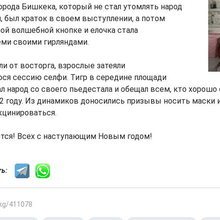
орода Бишкека, который не стал утомлять народ
 был краток в своем выступлении, а потом
ой волшебной кнопке и елочка стала
еми своими гирляндами.
 от восторга, взрослые затеяли
я сессию селфи. Тигр в середине площади
л народ со своего пьедестала и обещал всем, кто хорошо 
22 году. Из динамиков доносились призывы носить маски и
кцинироваться.
тся! Всех с наступающим Новым годом!
сть:
.kg/411078