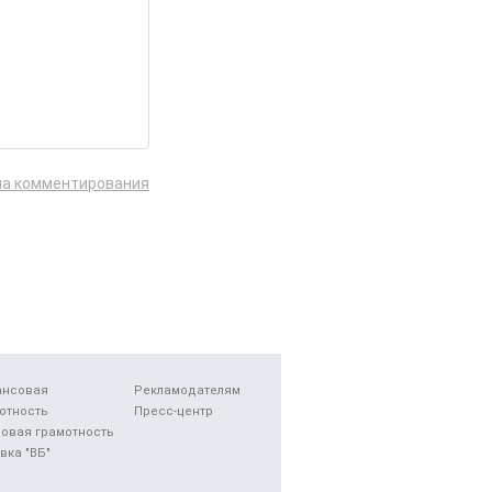
ла комментирования
ансовая
Рекламодателям
отность
Пресс-центр
овая грамотность
вка "ВБ"