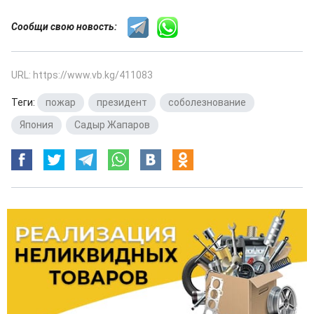
Сообщи свою новость:
URL: https://www.vb.kg/411083
Теги:
пожар
,
президент
,
соболезнование
,
Япония
,
Садыр Жапаров