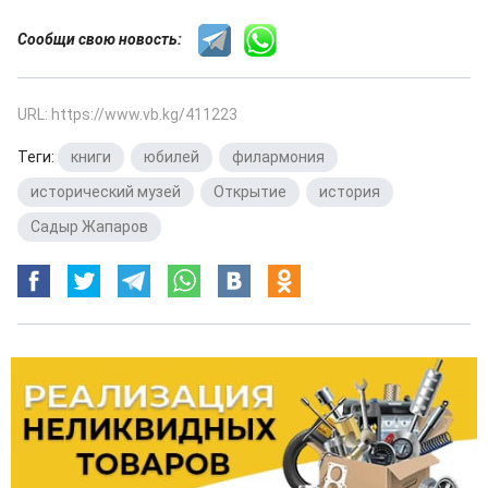
Сообщи свою новость:
URL: https://www.vb.kg/411223
Теги:
книги
,
юбилей
,
филармония
,
исторический музей
,
Открытие
,
история
,
Садыр Жапаров