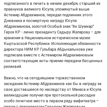
подписанного в печать в начале декабря, старший из
правнуков великого Юсупа, упомянутый выше
Астемир Абдрахманов, передал подлинник этого
Дневника и посмертную награду Юсупа
Абдрахманова, золотой Особый знак "Ак Шумкар"
Героя КР - лично президенту Садыру Жапарову – для
хранения в Национальном историческом музее
Кыргызской Республики. Исполняющая обязанности
директора НИМ КР Гульбара Абдыкалыкова уже
подписала вместе с Астемиром Абдрахмановым
соответствующие акты приема-передачи бесценных
реликвий.
Важно, что на сегодняшнем торжественном
заседании Астемир Абдрахманов как бы в награду за
свое доставшееся по наследству от Манаса и Юсупа
великодушие получил при протокольной рассадке
особо почетное место в первом ряду амфитеатра –
рядом с президентом Садыром Жапаровым,