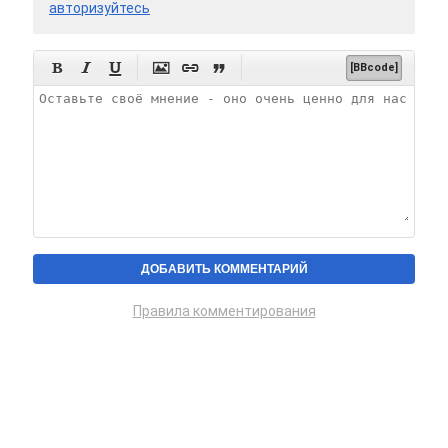
авторизуйтесь






[BBcode]
Правила комментирования