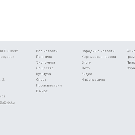
ий Бишкек"
Все новости
Народные новости
Фин
ресурсах
Политика
Кыргызская пресса
грам
Экономика
Блоги
Прав
Общество
Фото
Спра
Культура
Видео
 2.
Спорт
Инфографика
Происшествия
В мире
-03.
48k@vb.kg