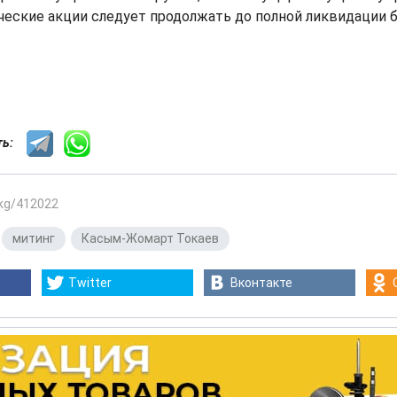
еские акции следует продолжать до полной ликвидации б
сть:
.kg/412022
,
митинг
,
Касым-Жомарт Токаев
Twitter
Вконтакте