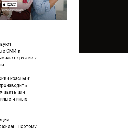
твуют
ные СМИ и
именяют оружие к
ны.
ский красный"
производить
ичивать или
жилые и иные
ации.
раждан. Поэтому