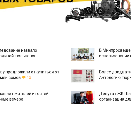
едование назвало
В Минпросвещен
одиной тюльпанов
использовании
ву предложили откупиться от
Более двадцати
 млн сомов
Антологию тюрк
13
лашает жителей и гостей
Депутат ЖК Шаб
ьные вечера
организация дл