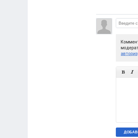
Коммент
модерат
авториз

