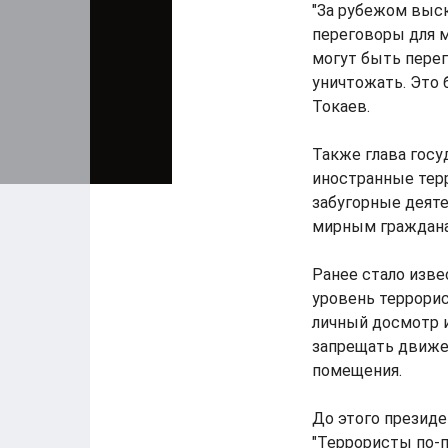
"За рубежом выс
переговоры для м
могут быть перег
уничтожать. Это 
Токаев.
Также глава госу
иностранные тер
забугорные деяте
мирным граждана
Ранее стало изве
уровень террори
личный досмотр и
запрещать движен
помещения.
До этого президе
"Террористы по-