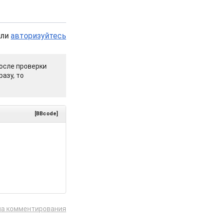
или
авторизуйтесь
осле проверки
азу, то
[BBcode]
ла комментирования