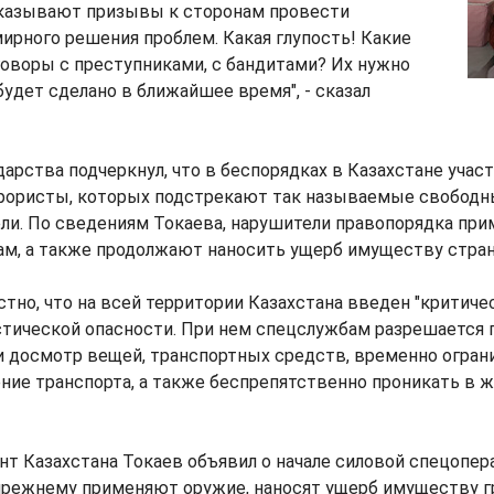
казывают призывы к сторонам провести
ирного решения проблем. Какая глупость! Какие
оворы с преступниками, с бандитами? Их нужно
будет сделано в ближайшее время", - сказал
дарства подчеркнул, что в беспорядках в Казахстане учас
рористы, которых подстрекают так называемые свобод
ли. По сведениям Токаева, нарушители правопорядка пр
м, а также продолжают наносить ущерб имуществу стра
стно, что на всей территории Казахстана введен "критиче
стической опасности. При нем спецслужбам разрешается 
 досмотр вещей, транспортных средств, временно огран
ие транспорта, а также беспрепятственно проникать в 
нт Казахстана Токаев объявил о начале силовой спецопер
прежнему применяют оружие, наносят ущерб имуществу г