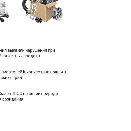
ия выявили нарушения при
 бюджетных средств
 писателей Кыргызстана вошли в
ских стран
азов: ШОС по своей природе
я созидания