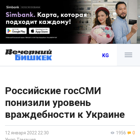
KG
Российские госСМИ
понизили уровень
враждебности к Украине
12 января 2022 22:30
1956
0
Умар Тамашев