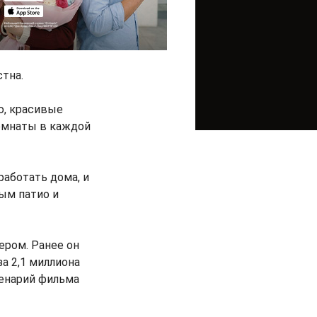
тна.
, красивые
омнаты в каждой
работать дома, и
ым патио и
ером. Ранее он
а 2,1 миллиона
ценарий фильма