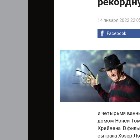
рекордн
14 января 2022 22:0
Facebook
и четырьмя ванн
домом Нэнси Том
Крейвена. В филь
сыграла Хэзер Л