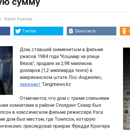
ую сумму
5
-
Канат Кожоев
Twitter
Вконтакте
Дом, ставший знаменитым в фильме
ужасов 1984 года "Кошмар на улице
Вязов", продали за 2,98 миллиона
долларов (1,2 миллиарда тенге) в
американском штате Лос-Анджелес,
передает
Tengrinews.kz.
Отмечается, что дом с тремя спальнями
ыми комнатами в районе Сполдинг Сквер был
псон в классическом фильме режиссера Уэса
ме дом был местом, где Томпсон, которую
энгенкэмп, преследовал призрак Фредди Крюгера