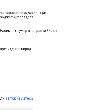
ия выявили нарушения при
 бюджетных средств
Насименто умер в возрасте 34 лет
 президент и народ
или
авторизуйтесь