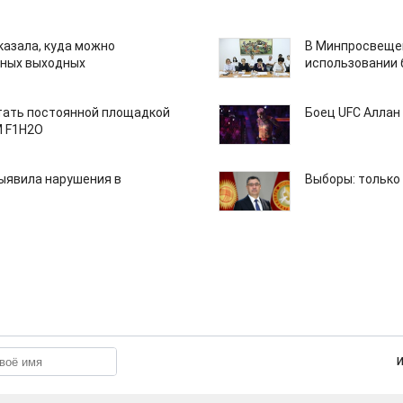
казала, куда можно
В Минпросвещен
нных выходных
использовании
тать постоянной площадкой
Боец UFC Аллан 
M F1H2O
ыявила нарушения в
Выборы: только