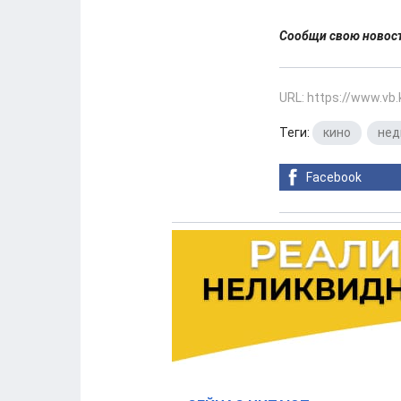
Сообщи свою ново
URL: https://www.vb
Теги:
кино
,
нед
Facebook