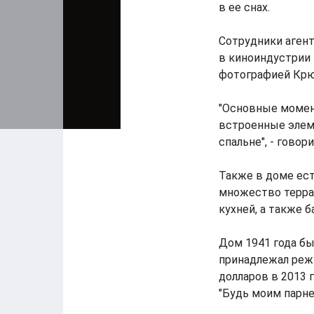
в ее снах.
Сотрудники аген
в киноиндустрии 
фотографией Крюг
"Основные момен
встроенные элем
спальне", - говор
Также в доме ест
множество террас
кухней, а также 
Дом 1941 года бы
принадлежал режи
долларов в 2013 
"Будь моим парнем