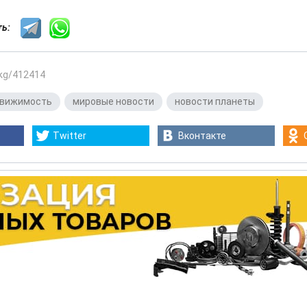
сть:
.kg/412414
вижимость
,
мировые новости
,
новости планеты
Twitter
Вконтакте