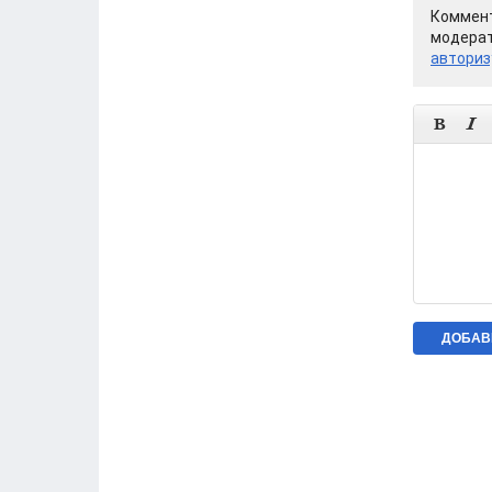
Коммент
модерат
авториз

