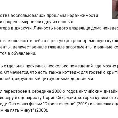
тства воспользовались прошлым недвижимости
и прорекламировали одну из ванных
ера в джакузи. Личность нового владельца дома неизвес
ты включают в себя открытую ретросовременную кухню
енты, величественные главные апартаменты и ванные к
ится в объявлении.
ь отдельная прачечная, несколько помещений, где можно 
. Отмечается, что есть также коттедж для гостей с крыт
бассейн, окруженный цитрусовыми деревьями.
л перестроен в середине 2000-х годов английским дизайн
ссеру и сценаристу Лорин Скафарии, которая купила его з
году. Она сняла фильм "Стриптизерши" (2019) и написала с
 на пять минут" (2008).