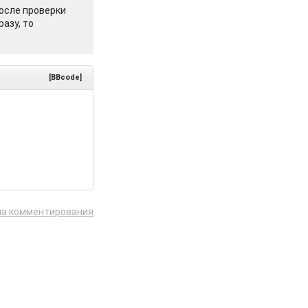
осле проверки
азу, то
[BBcode]
ла комментирования