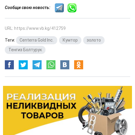
Сообщи свою новость:
URL: https://www.vb.kg/412759
Теги:
Centerra Gold Inc.
,
Кумтор
,
золото
,
Тенгиз Болтурук