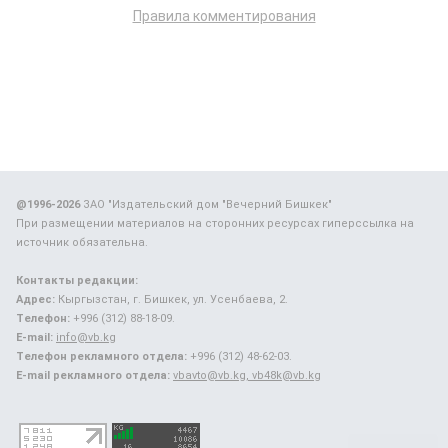
Правила комментирования
@1996-2026
ЗАО "Издательский дом "Вечерний Бишкек"
При размещении материалов на сторонних ресурсах гиперссылка на
источник обязательна.
Контакты редакции:
Адрес:
Кыргызстан, г. Бишкек, ул. Усенбаева, 2.
Телефон:
+996 (312) 88-18-09.
E-mail:
info@vb.kg
Телефон рекламного отдела:
+996 (312) 48-62-03.
E-mail рекламного отдела:
vbavto@vb.kg, vb48k@vb.kg