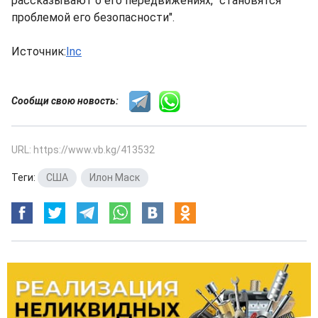
рассказывают о его передвижениях, "становятся
проблемой его безопасности".
Источник:
Inc
Сообщи свою новость:
URL: https://www.vb.kg/413532
Теги:
США
,
Илон Маск