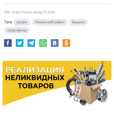
URL: https://www.vb.kg/413586
Теги:
кража
,
Ленинский район
,
Бишкек
,
смартфоны