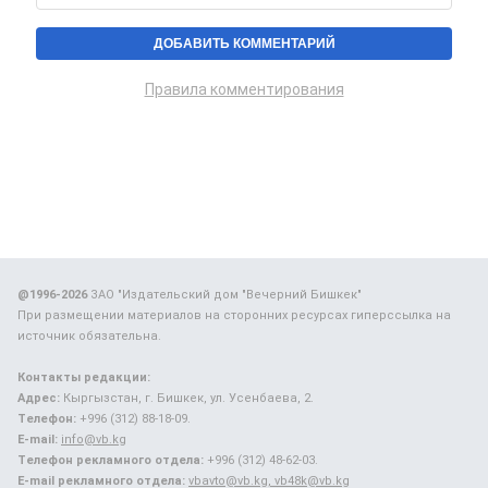
Правила комментирования
@1996-2026
ЗАО "Издательский дом "Вечерний Бишкек"
При размещении материалов на сторонних ресурсах гиперссылка на
источник обязательна.
Контакты редакции:
Адрес:
Кыргызстан, г. Бишкек, ул. Усенбаева, 2.
Телефон:
+996 (312) 88-18-09.
E-mail:
info@vb.kg
Телефон рекламного отдела:
+996 (312) 48-62-03.
E-mail рекламного отдела:
vbavto@vb.kg, vb48k@vb.kg