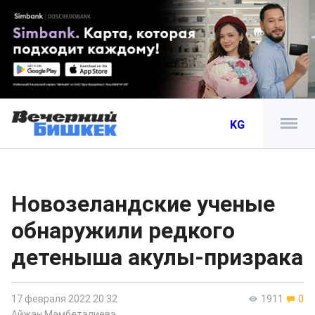
KG
Новозеландские ученые
обнаружили редкого
детеныша акулы-призрака
17 февраля 2022 20:32
1911
0
Айжан Мамбеталиева