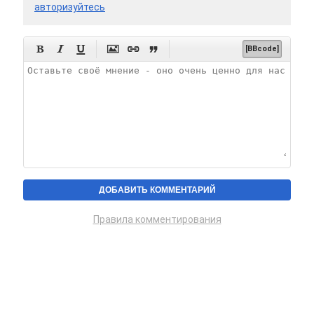
авторизуйтесь






[BBcode]
Правила комментирования