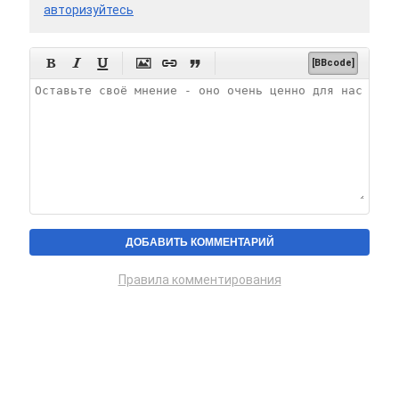
авторизуйтесь






[BBcode]
Правила комментирования