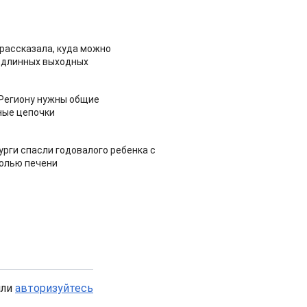
рассказала, куда можно
 длинных выходных
 Региону нужны общие
ные цепочки
урги спасли годовалого ребенка с
холью печени
или
авторизуйтесь