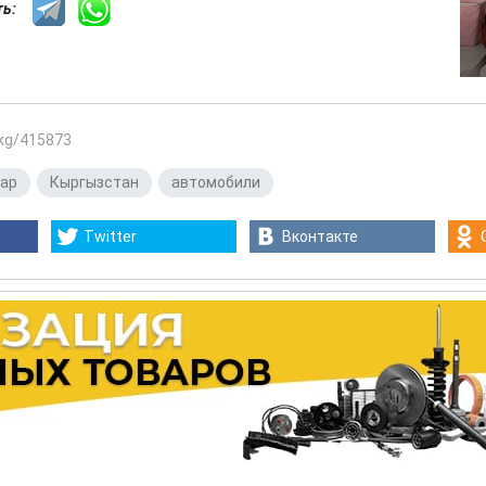
сть:
.kg/415873
ар
,
Кыргызстан
,
автомобили
Twitter
Вконтакте