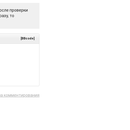
осле проверки
азу, то
[BBcode]
ла комментирования