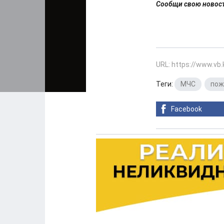
Сообщи свою ново
URL: https://www.vb
Теги:
МЧС
,
пож
Facebook