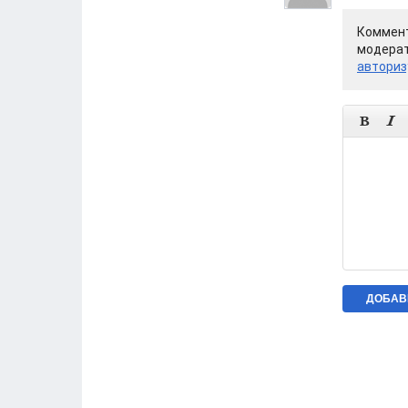
Коммент
модерат
авториз

