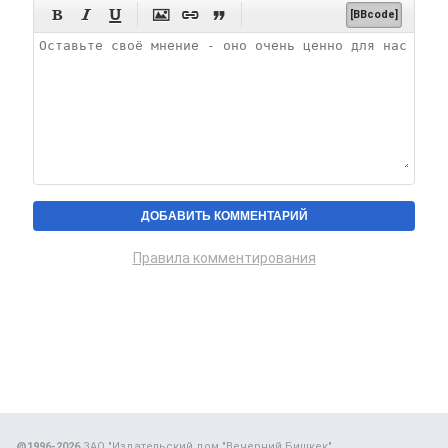






[BBcode]
Правила комментирования
@1996-2026
ЗАО "Издательский дом "Вечерний Бишкек"