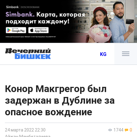
KG
Конор Макгрегор был
задержан в Дублине за
опасное вождение
24 марта 2022 22:30
1744
0
Айжан Мамбеталиева