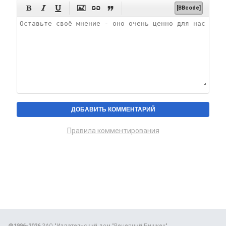






[BBcode]
Правила комментирования
@1996-2026
ЗАО "Издательский дом "Вечерний Бишкек"