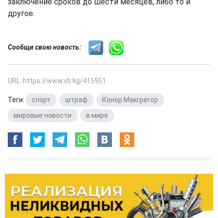
заключение сроков до шести месяцев, либо то и
другое.
Сообщи свою новость:
URL: https://www.vb.kg/415951
Теги:
спорт
,
штраф
,
Конор Макгрегор
,
мировые новости
,
в мире