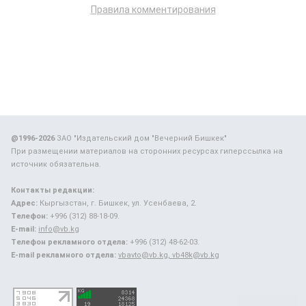
Правила комментирования
@1996-2026
ЗАО "Издательский дом "Вечерний Бишкек"
При размещении материалов на сторонних ресурсах гиперссылка на
источник обязательна.
Контакты редакции:
Адрес:
Кыргызстан, г. Бишкек, ул. Усенбаева, 2.
Телефон:
+996 (312) 88-18-09.
E-mail:
info@vb.kg
Телефон рекламного отдела:
+996 (312) 48-62-03.
E-mail рекламного отдела:
vbavto@vb.kg, vb48k@vb.kg