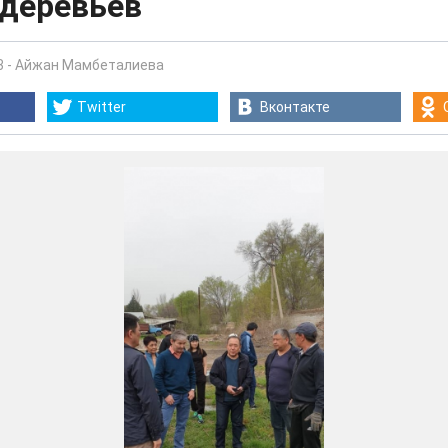
 деревьев
3
-
Айжан Мамбеталиева
Twitter
Вконтакте