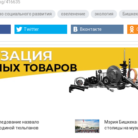
.kg/416635
о социального развития
,
озеленение
,
экология
,
Бишкек
Twitter
Вконтакте
едование назвало
Мэрия Бишкека 
одиной тюльпанов
столицы на муз