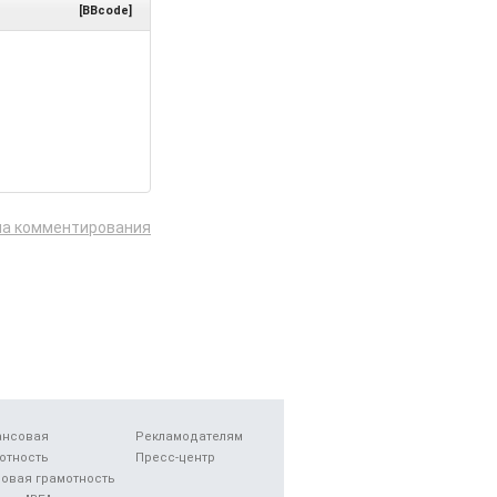
[BBcode]
ла комментирования
ансовая
Рекламодателям
отность
Пресс-центр
овая грамотность