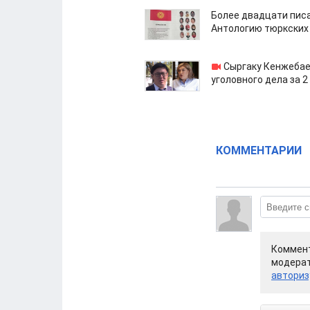
Более двадцати пис
Антологию тюркских
Сыргаку Кенжебае
уголовного дела за 2
КОММЕНТАРИИ
Коммент
модерат
авториз