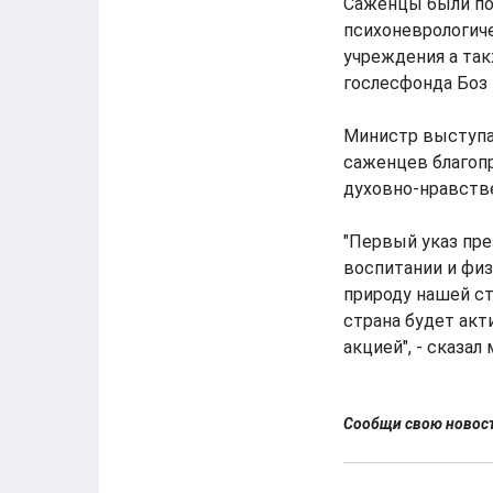
Саженцы были по
психоневрологиче
учреждения а так
гослесфонда Боз 
Министр выступа
саженцев благопр
духовно-нравств
"Первый указ пр
воспитании и физ
природу нашей ст
страна будет ак
акцией", - сказал
Сообщи свою ново