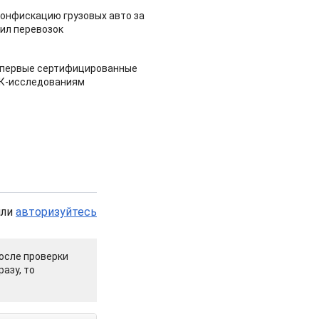
конфискацию грузовых авто за
ил перевозок
 первые сертифицированные
НК-исследованиям
или
авторизуйтесь
осле проверки
азу, то