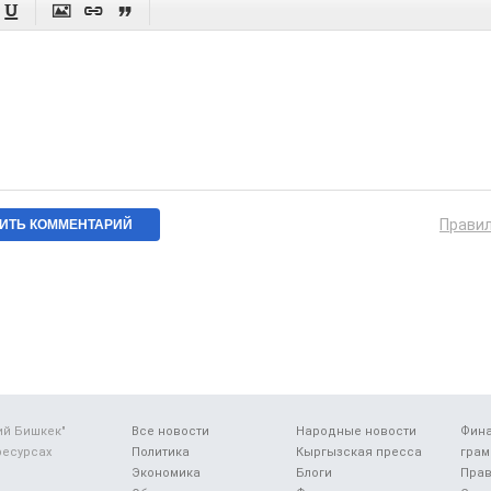




Прави
ий Бишкек"
Все новости
Народные новости
Фин
ресурсах
Политика
Кыргызская пресса
грам
Экономика
Блоги
Прав