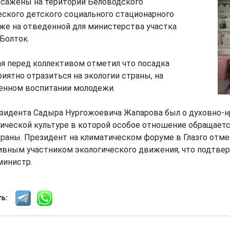
сажены на територии Беловодского
ского детского социального стационарного
же на отведенной для министерства участка
Болток.
я перед коллективом отметил что посадка
иятно отразиться на экологии страны, на
енном воспитании молодежи.
езидента Садыра Нургожоевича Жапарова был о духовно-
ической культуре в которой особое отношение обращаетс
раны. Президент на климатическом форуме в Глазго отме
тивным участником экологического движения, что подтве
 министр.
сть: