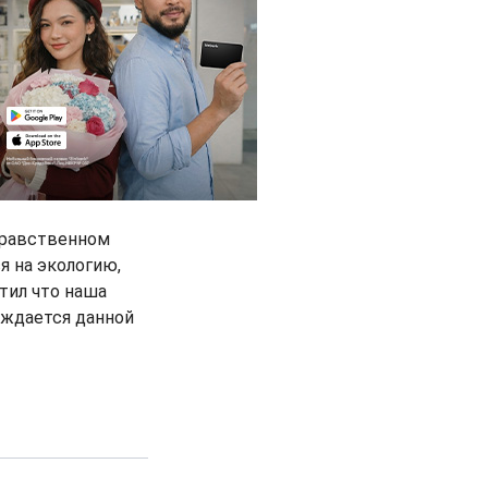
нравственном
я на экологию,
тил что наша
рждается данной