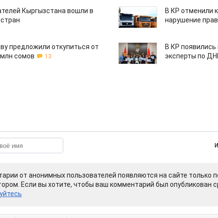
ателей Кыргызстана вошли в
В КР отменили 
 стран
нарушение прав
ву предложили откупиться от
В КР появились
 млн сомов
эксперты по Д
13
арии от анонимных пользователей появляются на сайте только п
ором. Если вы хотите, чтобы ваш комментарий был опубликован ср
уйтесь