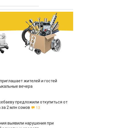
приглашает жителей и гостей
ыкальные вечера
жебаеву предложили откупиться от
 за 2 млн сомов
13
ия выявили нарушения при