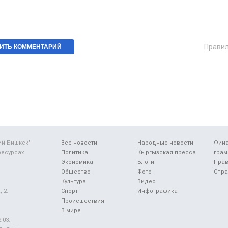
Прави
ий Бишкек"
Все новости
Народные новости
Фин
ресурсах
Политика
Кыргызская пресса
грам
Экономика
Блоги
Прав
Общество
Фото
Спра
Культура
Видео
 2.
Спорт
Инфографика
Происшествия
В мире
-03.