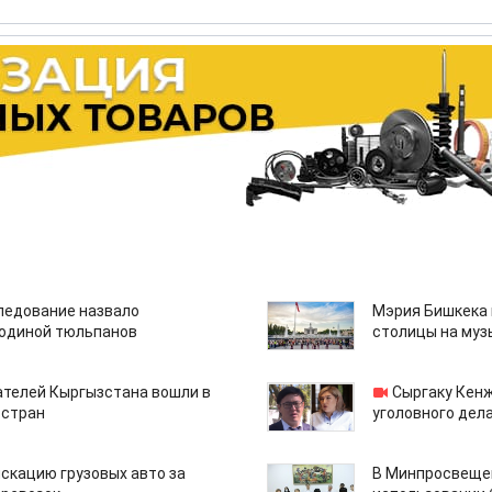
едование назвало
Мэрия Бишкека 
одиной тюльпанов
столицы на муз
ателей Кыргызстана вошли в
Сыргаку Кен
 стран
уголовного дела
скацию грузовых авто за
В Минпросвещен