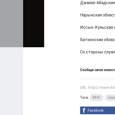
Джалал-Абадская 
Нарынская область
Иссык-Кульская о
Баткенская област
Со стороны служ
Сообщи свою ново
URL: https://www.vb
Теги:
МЧС
,
пож
Facebook