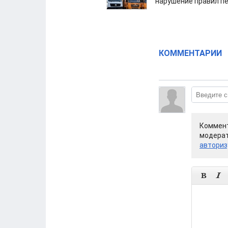
нарушение правил п
КОММЕНТАРИИ
Коммент
модерат
авториз

