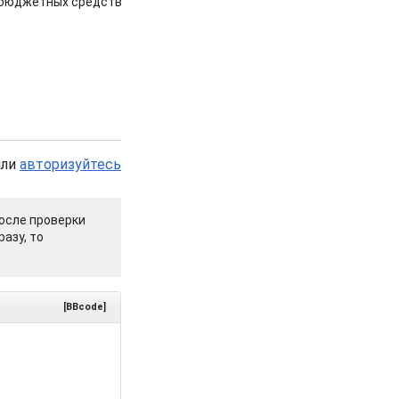
 бюджетных средств
или
авторизуйтесь
осле проверки
азу, то
[BBcode]