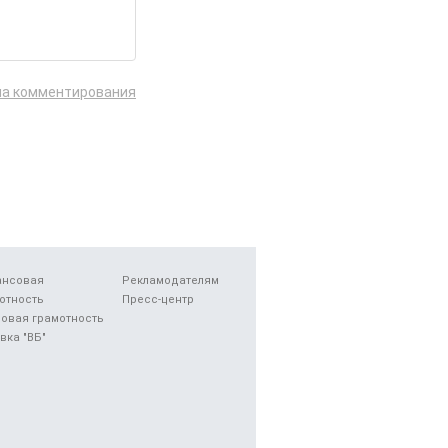
ла комментирования
ансовая
Рекламодателям
отность
Пресс-центр
овая грамотность
вка "ВБ"