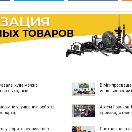
казала, куда можно
В Минпросвещен
нных выходных
использовании
 меры по улучшению работы
Артем Новиков:
нспорта
производствен
ал ускорить реализацию
Счетная палата