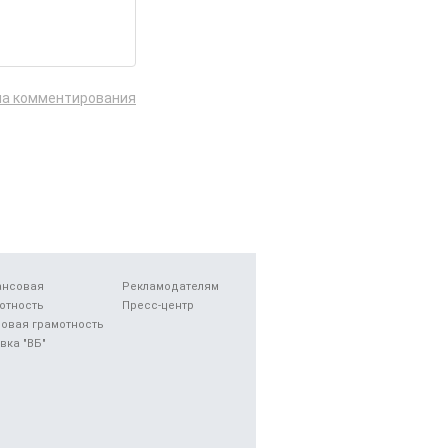
ла комментирования
ансовая
Рекламодателям
отность
Пресс-центр
овая грамотность
вка "ВБ"