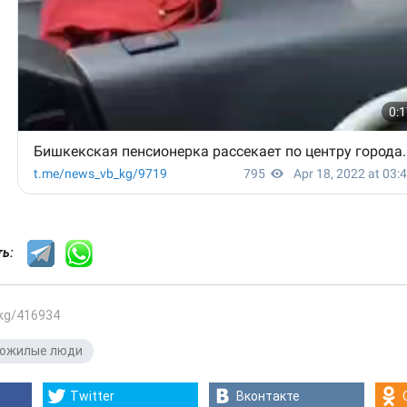
сть:
.kg/416934
ожилые люди
Twitter
Вконтакте