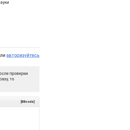
ауки
или
авторизуйтесь
осле проверки
азу, то
[BBcode]