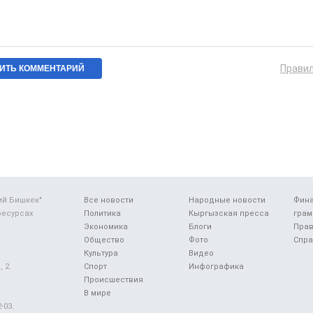
Прави
ий Бишкек"
Все новости
Народные новости
Фин
ресурсах
Политика
Кыргызская пресса
грам
Экономика
Блоги
Прав
Общество
Фото
Спра
Культура
Видео
 2.
Спорт
Инфографика
Происшествия
В мире
-03.