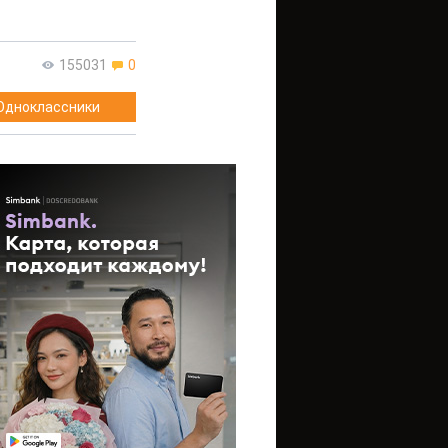
155031
0
Одноклассники