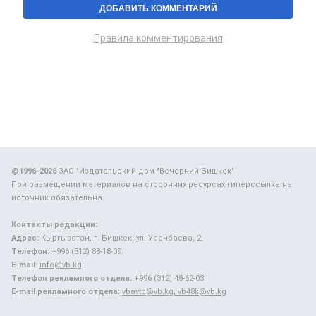
Правила комментирования
@1996-2026
ЗАО "Издательский дом "Вечерний Бишкек"
При размещении материалов на сторонних ресурсах гиперссылка на
источник обязательна.
Контакты редакции:
Адрес:
Кыргызстан, г. Бишкек, ул. Усенбаева, 2.
Телефон:
+996 (312) 88-18-09.
E-mail:
info@vb.kg
Телефон рекламного отдела:
+996 (312) 48-62-03.
E-mail рекламного отдела:
vbavto@vb.kg, vb48k@vb.kg