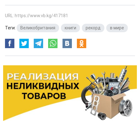
URL: https://www.vb.kg/417181
Теги:
Великобритания
,
книги
,
рекорд
,
в мире