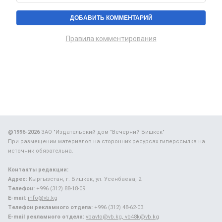
Правила комментирования
@1996-2026
ЗАО "Издательский дом "Вечерний Бишкек"
При размещении материалов на сторонних ресурсах гиперссылка на
источник обязательна.
Контакты редакции:
Адрес:
Кыргызстан, г. Бишкек, ул. Усенбаева, 2.
Телефон:
+996 (312) 88-18-09.
E-mail:
info@vb.kg
Телефон рекламного отдела:
+996 (312) 48-62-03.
E-mail рекламного отдела:
vbavto@vb.kg, vb48k@vb.kg