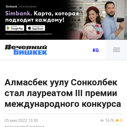
KG
Алмасбек уулу Сонколбек
стал лауреатом III премии
международного конкурса
05 мая 2022 10:30
1676
0
Анастасия Карелина