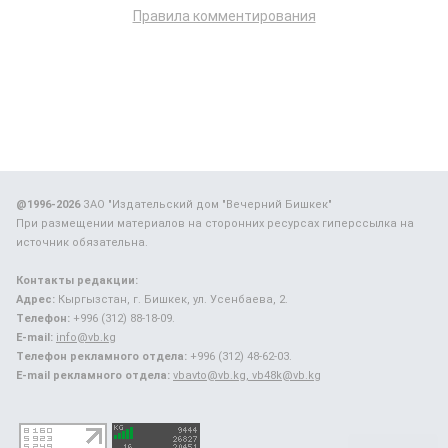
Правила комментирования
@1996-2026
ЗАО "Издательский дом "Вечерний Бишкек"
При размещении материалов на сторонних ресурсах гиперссылка на
источник обязательна.
Контакты редакции:
Адрес:
Кыргызстан, г. Бишкек, ул. Усенбаева, 2.
Телефон:
+996 (312) 88-18-09.
E-mail:
info@vb.kg
Телефон рекламного отдела:
+996 (312) 48-62-03.
E-mail рекламного отдела:
vbavto@vb.kg, vb48k@vb.kg