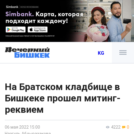
KG
На Братском кладбище в
Бишкеке прошел митинг-
реквием
06 мая 2022 15:00
4222
0
Назгуль Абдыразакова