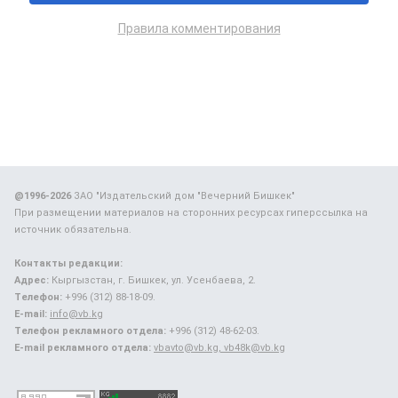
Правила комментирования
@1996-2026
ЗАО "Издательский дом "Вечерний Бишкек"
При размещении материалов на сторонних ресурсах гиперссылка на
источник обязательна.
Контакты редакции:
Адрес:
Кыргызстан, г. Бишкек, ул. Усенбаева, 2.
Телефон:
+996 (312) 88-18-09.
E-mail:
info@vb.kg
Телефон рекламного отдела:
+996 (312) 48-62-03.
E-mail рекламного отдела:
vbavto@vb.kg, vb48k@vb.kg